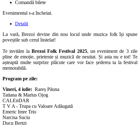
Comandă bilete
Evenimentul s-a încheiat.
Detalii
La vară, Brezoi devine din nou locul unde muzica folk își spune
poveștile sub cerul înstelat!
Te invităm la
Brezoi Folk Festival 2025
, un eveniment de 3 zile
pline de emoție, prietenie și muzică de neuitat. Și asta nu e tot! Te
așteaptă multe surprize plăcute care vor face șederea ta la festival
memorabilă.
Program pe zile:
Vineri, 4 iulie:
Rareș Păuna
Tatiana & Marius Ojog
CALEnDAR
T V A - Trupa cu Valoare Adăugată
Emeric Imre Trio
Narcisa Suciu
Ducu Bertzi