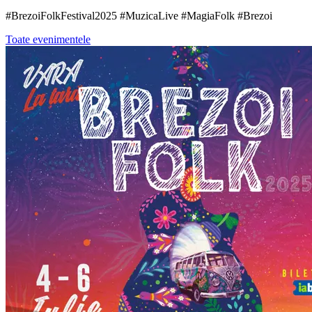
#BrezoiFolkFestival2025 #MuzicaLive #MagiaFolk #Brezoi
Toate evenimentele